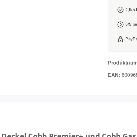
4,9/5
5/5 b
PayPa
Produktnu
EAN:
60096
 Deckel Cobb Premier+ und Cobb Gas G