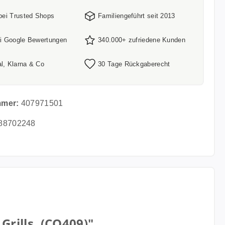
 bei Trusted Shops
Familiengeführt seit 2013
ei Google Bewertungen
340.000+ zufriedene Kunden
l, Klarna & Co
30 Tage Rückgaberecht
mmer:
407971501
88702248
rills. (CO409)"