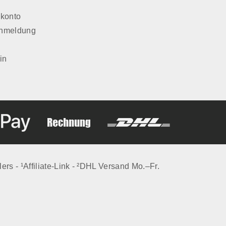
konto
Anmeldung
in
lers - ¹Affiliate-Link - ²DHL Versand Mo.–Fr.