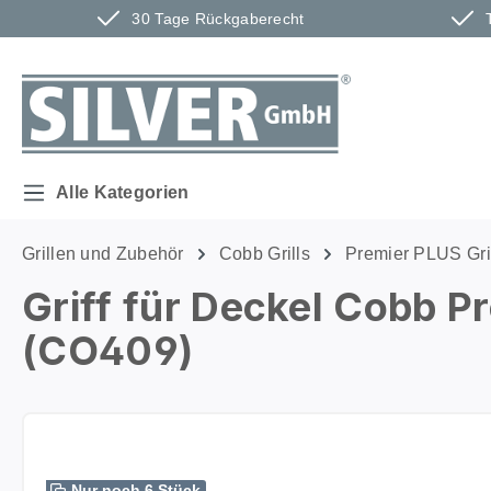
30 Tage Rückgaberecht
m Hauptinhalt springen
Zur Suche springen
Zur Hauptnavigation springen
Alle Kategorien
Grillen und Zubehör
Cobb Grills
Premier PLUS Gri
Griff für Deckel Cobb P
(CO409)
Bildergalerie überspringen
Nur noch 6 Stück