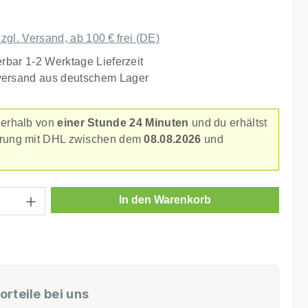
liche Bewertung von 5 von 5 Sternen
zzgl. Versand, ab 100 € frei (DE)
erbar 1-2 Werktage Lieferzeit
versand aus deutschem Lager
nerhalb von
einer Stunde 24 Minuten
und du erhältst
erung mit DHL zwischen dem
08.08.2026
und
.
Anzahl: Gib den gewünschten Wert ein ode
In den Warenkorb
orteile bei uns