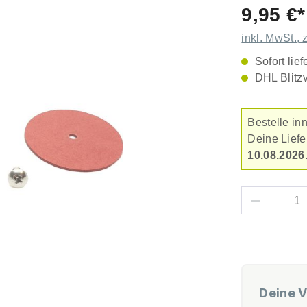
Durchschnitt
9,95 €*
inkl. MwSt., 
Sofort lief
DHL Blitz
Bestelle in
Deine Lief
10.08.2026
Produkt 
Deine V