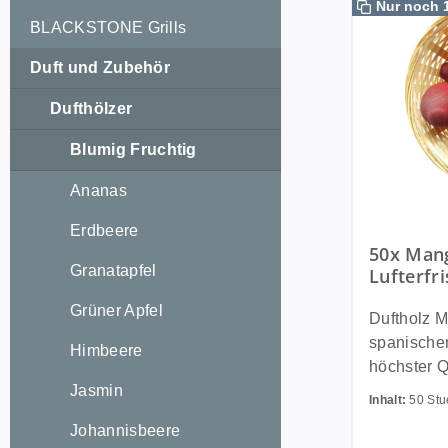
Nur noch 
BLACKSTONE Grills
Duft und Zubehör
Dufthölzer
Blumig Fruchtig
Ananas
Erdbeere
50x Mang
Granatapfel
Lufterfr
Raumbedu
Grüner Apfel
Duftfrüc
Duftholz Mango Unse
spanischen
Himbeere
höchster Q
Jasmin
und werden
Inhalt:
50 St
Verfahren 
Johannisbeere
getränkt u