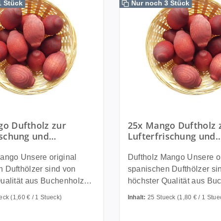
1 Stück
Nur noch 3 Stück
o Duftholz zur
25x Mango Duftholz 
ischung und
Lufterfrischung und
ftung - Dufthölzer -
Raumbeduftung - Duf
hte - Duftkugel
Duftfrüchte - Duftku
re original
Duftholz Mango Unsere original
 Dufthölzer sind von
spanischen Dufthölzer si
ualität aus Buchenholz
höchster Qualität aus Bu
 in einem speziellen
und werden in einem spez
ueck
(1,60 € / 1 Stueck)
Inhalt:
25 Stueck
(1,80 € / 1 Stue
in hochwertigen Ölen
Verfahren in hochwertige
nd danach mit ungiftigen
getränkt und danach mit u