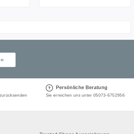
hr für
keine Verschluckungsgefahr für
romaöl
besprühen. Arrangieren Sie die
Kleinkinder.
n den
Hölzer frei nach Ihrer Fantasie mit
lich an die
z.B. Potpourri, Blättern oder einfach
eine
nur so in einer Schale. Technische
t
Daten: Herkunft: Spanien Duftnote:
ftung mit
Mango Holz: Buchenholz Form:
ür
Fruchtform Farbe: hellrot
Liefermenge: 1x Mango Duftholz
en
ropischer
Größe: ca. 37 - 40mm Die
uchtig und
Bambusschale ist nicht im
äume
Lieferumfang enthalten und dient nur
der Dekoration. Es besteht auch die
Persönliche Beratung
Möglichkeit unsere Dufthölzer mit
 zurücksenden
Sie erreichen uns unter 05073-6752956
ben
Duftölen nach zu beduften.
rn ist das
Beachten Sie jedoch unbedingt
h geeignet
folgendes: Verwenden Sie die
Hölzer nie ohne einen geeigneten
Vernebler
Untersatz, wie z.B. eine Schale aus