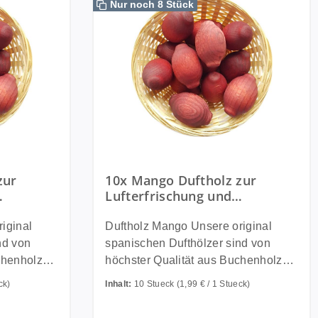
Nur noch 8 Stück
zur
10x Mango Duftholz zur
Lufterfrischung und
thölzer -
Raumbeduftung - Dufthölzer -
gel
Duftfrüchte - Duftkugel
Duftholz Mango Unsere original
nd von
spanischen Dufthölzer sind von
chenholz
höchster Qualität aus Buchenholz
iellen
und werden in einem speziellen
ck)
Inhalt:
10 Stueck
(1,99 € / 1 Stueck)
n Ölen
Verfahren in hochwertigen Ölen
ngiftigen
getränkt und danach mit ungiftigen