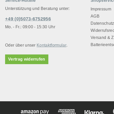
Service-Hotline
Shopservic
Glas oder 
Körbchen, 
Unterstützung und Beratung unter:
Impressum
hochwertig
AGB
+49 (0)5073-6752956
können son
Datenschut
angreifen. Wichtige Information:
Mo. - Fr.: 09:00 - 15:30 Uhr
Widerrufsre
Denken Sie
Versand & 
die Hölzer
gehören Si
Batterieent
Oder über unser
Kontaktformular
.
Kinderhänd
Zweck ein
Vertrag widerrufen
Qualitätsd
keine Vers
Kleinkinde