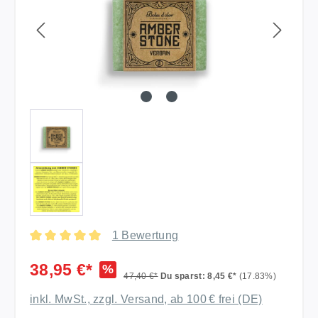
1 Bewertung
Durchschnittliche Bewertung von 5 von 5 Sternen
38,95 €*
%
47,40 €*
Du sparst: 8,45 €*
(17.83%)
inkl. MwSt., zzgl. Versand, ab 100 € frei (DE)