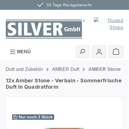
30 Tage Rückgaberecht
Zum Hauptinhalt springen
Ware
MENÜ
Duft und Zubehör
AMBER Duft
AMBER Stone
12x Amber Stone - Verbain - Sommerfrische
Duft in Quadratform
Bildergalerie überspringen
Nur noch 2 Stück